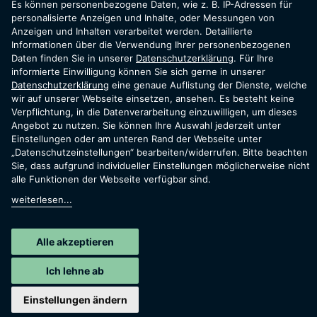
logie.
Es können personenbezogene Daten, wie z. B. IP-Adressen für
personalisierte Anzeigen und Inhalte, oder Messungen von
Anzeigen und Inhalten verarbeitet werden. Detaillierte
Informationen über die Verwendung Ihrer personenbezogenen
Daten finden Sie in unserer
Datenschutzerklärung
. Für Ihre
informierte Einwilligung können Sie sich gerne in unserer
Datenschutzerklärung
eine genaue Auflistung der Dienste, welche
Neueste Technologie und höchste
wir auf unserer Webseite einsetzen, ansehen. Es besteht keine
Präzision.
Verpflichtung, in die Datenverarbeitung einzuwilligen, um dieses
Angebot zu nutzen. Sie können Ihre Auswahl jederzeit unter
Einstellungen oder am unteren Rand der Webseite unter
Alles rund um die Technik unserer sorgfältig
„Datenschutzeinstellungen“ bearbeiten/widerrufen. Bitte beachten
ausgewählten Produkte.
Sie, dass aufgrund individueller Einstellungen möglicherweise nicht
alle Funktionen der Webseite verfügbar sind.
weiterlesen...
Alle akzeptieren
Produkt auswählen
Ich lehne ab
Einstellungen ändern